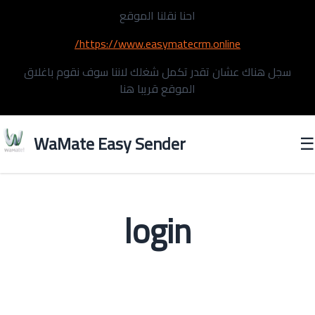
احنا نقلنا الموقع
https://www.easymatecrm.online/
سجل هناك عشان تقدر تكمل شغلك لاننا سوف نقوم باغلاق
الموقع قريبا هنا
WaMate Easy Sender
☰
login